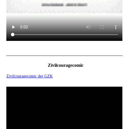
Zivilcouragecomic
Zivilcouragecomic der GZK